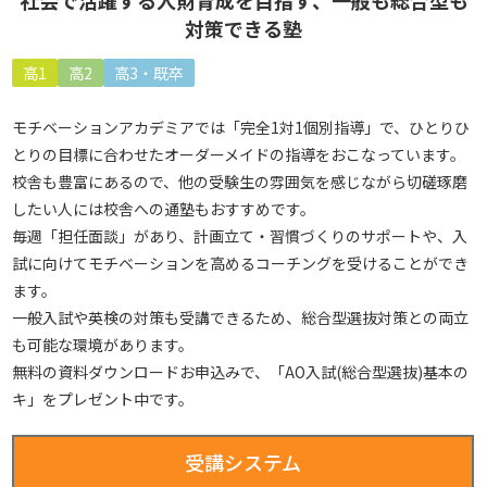
社会で活躍する人財育成を目指す、一般も総合型も
対策できる塾
高1
高2
高3・既卒
モチベーションアカデミアでは「完全1対1個別指導」で、ひとりひ
とりの目標に合わせたオーダーメイドの指導をおこなっています。
校舎も豊富にあるので、他の受験生の雰囲気を感じながら切磋琢磨
したい人には校舎への通塾もおすすめです。
毎週「担任面談」があり、計画立て・習慣づくりのサポートや、入
試に向けてモチベーションを高めるコーチングを受けることができ
ます。
一般入試や英検の対策も受講できるため、総合型選抜対策との両立
も可能な環境があります。
無料の資料ダウンロードお申込みで、「AO入試(総合型選抜)基本の
キ」をプレゼント中です。
受講システム