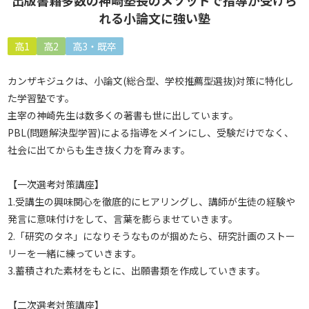
出版書籍多数の神崎塾長のメソッドで指導が受けら
れる小論文に強い塾
高1
高2
高3・既卒
カンザキジュクは、小論文(総合型、学校推薦型選抜)対策に特化し
た学習塾です。
主宰の神崎先生は数多くの著書も世に出しています。
PBL(問題解決型学習)による指導をメインにし、受験だけでなく、
社会に出てからも生き抜く力を育みます。
【一次選考対策講座】
1.受講生の興味関心を徹底的にヒアリングし、講師が生徒の経験や
発言に意味付けをして、言葉を膨らませていきます。
2.「研究のタネ」になりそうなものが掴めたら、研究計画のストー
リーを一緒に練っていきます。
3.蓄積された素材をもとに、出願書類を作成していきます。
【二次選考対策講座】