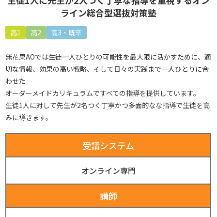
生徒1人に先生が2人つく丁寧な指導を重視するオン
ライン総合型選抜対策塾
高1
高2
高3・既卒
無花果AOでは生徒一人ひとりの可能性を最大限に活かすために、適
切な情報、効果の高い戦略、そして日々の実践まで一人ひとりに合
わせた
オーダーメイドカリキュラムですべての指導を提供しています。
生徒1人に対して先生が2名つく丁寧かつ多面的なな指導で生徒を高
みに導きます。
受講システム
オンライン専門
講師