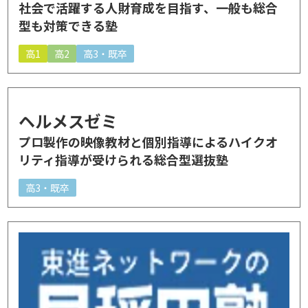
社会で活躍する人財育成を目指す、一般も総合
型も対策できる塾
高1
高2
高3・既卒
ヘルメスゼミ
プロ製作の映像教材と個別指導によるハイクオ
リティ指導が受けられる総合型選抜塾
高3・既卒