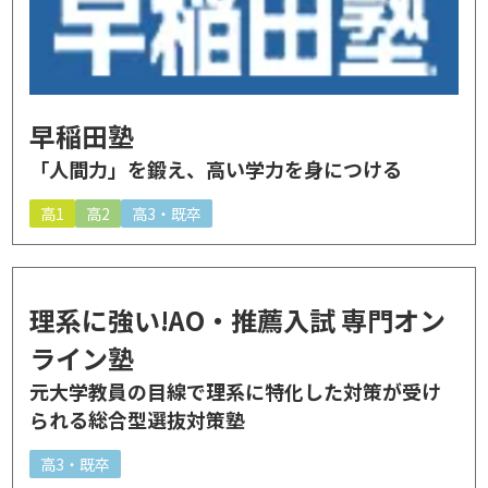
早稲田塾
「人間力」を鍛え、高い学力を身につける
高1
高2
高3・既卒
理系に強い!AO・推薦入試 専門オン
ライン塾
元大学教員の目線で理系に特化した対策が受け
られる総合型選抜対策塾
高3・既卒