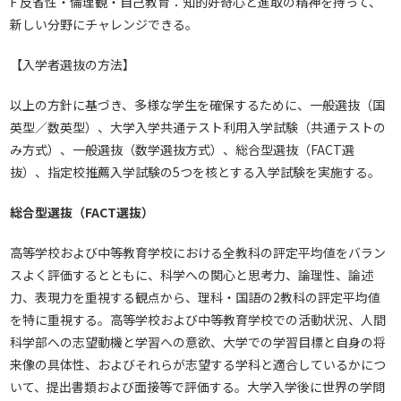
F 反省性・倫理観・自己教育：知的好奇心と進取の精神を持って、
新しい分野にチャレンジできる。
【入学者選抜の方法】
以上の方針に基づき、多様な学生を確保するために、一般選抜（国
英型／数英型）、大学入学共通テスト利用入学試験（共通テストの
み方式）、一般選抜（数学選抜方式）、総合型選抜（FACT選
抜）、指定校推薦入学試験の5つを核とする入学試験を実施する。
総合型選抜（FACT選抜）
高等学校および中等教育学校における全教科の評定平均値をバラン
スよく評価するとともに、科学への関心と思考力、論理性、論述
力、表現力を重視する観点から、理科・国語の2教科の評定平均値
を特に重視する。高等学校および中等教育学校での活動状況、人間
科学部への志望動機と学習への意欲、大学での学習目標と自身の将
来像の具体性、およびそれらが志望する学科と適合しているかにつ
いて、提出書類および面接等で評価する。大学入学後に世界の学問