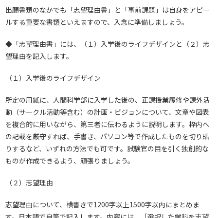
出願書類のなかでも「志望理由書」と「事前課題」は自身をアピー
ルする重要な書類といえますので、入念に準備しましょう。
◆「志望理由書」には、（１）入学後のライフデザインと（２）志
望理由を記入します。
（１）入学後のライフデザイン
所定の用紙に、人間科学部に入学した後の、正課授業履修や課外活
動（サークル活動等含む）の計画・ビジョンについて、文章や図表
を複合的に用いながら、第三者に伝わるように説明します。枠内へ
の記載を厳守すれば、手書き、パソコン等で作成したものを切り貼
りするなど、いずれの方法でも可です。試験官の目を引く独創的な
ものが作成できるよう、頑張りましょう。
（２）志望理由
志望理由について、横書きで1200字以上1500字以内にまとめま
す。日本語で自筆で記入します。内容には、「選択した学科を志望