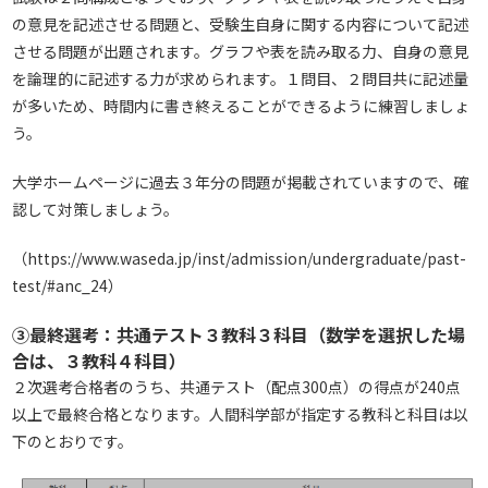
の意見を記述させる問題と、受験生自身に関する内容について記述
させる問題が出題されます。グラフや表を読み取る力、自身の意見
を論理的に記述する力が求められます。１問目、２問目共に記述量
が多いため、時間内に書き終えることができるように練習しましょ
う。
大学ホームページに過去３年分の問題が掲載されていますので、確
認して対策しましょう。
（
https://www.waseda.jp/inst/admission/undergraduate/past-
test/#anc_24
）
③最終選考：共通テスト３教科３科目（数学を選択した場
合は、３教科４科目）
２次選考合格者のうち、共通テスト（配点300点）の得点が240点
以上で最終合格となります。人間科学部が指定する教科と科目は以
下のとおりです。