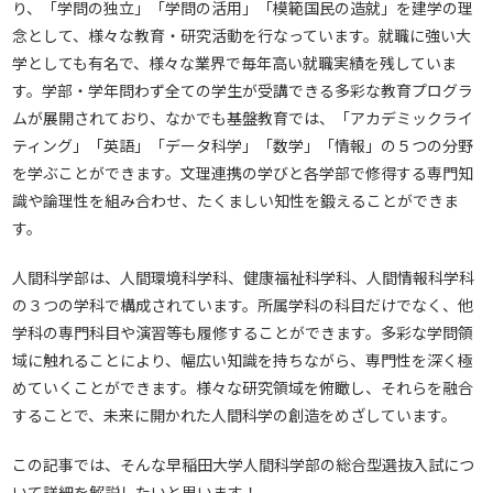
り、「学問の独立」「学問の活用」「模範国民の造就」を建学の理
念として、様々な教育・研究活動を行なっています。就職に強い大
学としても有名で、様々な業界で毎年高い就職実績を残していま
す。学部・学年問わず全ての学生が受講できる多彩な教育プログラ
ムが展開されており、なかでも基盤教育では、「アカデミックライ
ティング」「英語」「データ科学」「数学」「情報」の５つの分野
を学ぶことができます。文理連携の学びと各学部で修得する専門知
識や論理性を組み合わせ、たくましい知性を鍛えることができま
す。
人間科学部は、人間環境科学科、健康福祉科学科、人間情報科学科
の３つの学科で構成されています。所属学科の科目だけでなく、他
学科の専門科目や演習等も履修することができます。多彩な学問領
域に触れることにより、幅広い知識を持ちながら、専門性を深く極
めていくことができます。様々な研究領域を俯瞰し、それらを融合
することで、未来に開かれた人間科学の創造をめざしています。
この記事では、そんな早稲田大学人間科学部の総合型選抜入試につ
いて詳細を解説したいと思います！