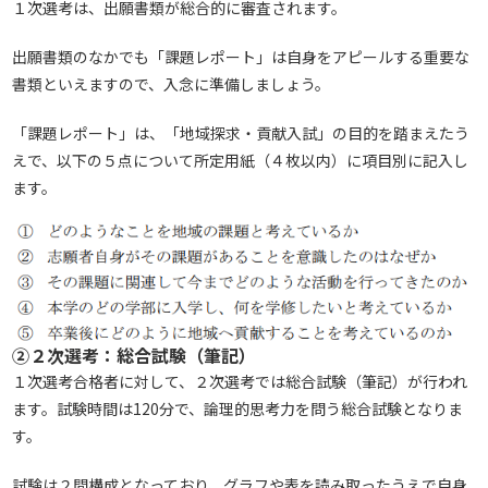
１次選考は、出願書類が総合的に審査されます。
出願書類のなかでも「課題レポート」は自身をアピールする重要な
書類といえますので、入念に準備しましょう。
「課題レポート」は、「地域探求・貢献入試」の目的を踏まえたう
えで、以下の５点について所定用紙（４枚以内）に項目別に記入し
ます。
②２次選考：総合試験（筆記）
１次選考合格者に対して、２次選考では総合試験（筆記）が行われ
ます。試験時間は120分で、論理的思考力を問う総合試験となりま
す。
試験は２問構成となっており、グラフや表を読み取ったうえで自身