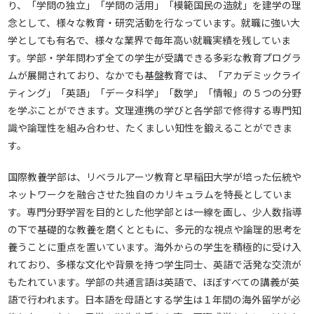
り、「学問の独立」「学問の活用」「模範国民の造就」を建学の理
念として、様々な教育・研究活動を行なっています。就職に強い大
学としても有名で、様々な業界で毎年高い就職実績を残していま
す。学部・学年問わず全ての学生が受講できる多彩な教育プログラ
ムが展開されており、なかでも基盤教育では、「アカデミックライ
ティング」「英語」「データ科学」「数学」「情報」の５つの分野
を学ぶことができます。文理連携の学びと各学部で修得する専門知
識や論理性を組み合わせ、たくましい知性を鍛えることができま
す。
国際教養学部は、リベラルアーツ教育と早稲田大学が培った伝統や
ネットワークを融合させた独自のカリキュラムを特長としていま
す。専門分野学習を目的とした他学部とは一線を画し、少人数指導
の下で基礎的な教養を磨くとともに、多元的な視点や論理的思考を
養うことに重点を置いています。海外からの学生を積極的に受け入
れており、多様な文化や背景を持つ学生同士、英語で活発な交流が
もたれています。学部の共通言語は英語で、ほぼすべての講義が英
語で行われます。日本語を母語とする学生は１年間の海外留学が必