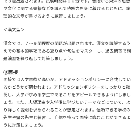
で３題出題されます。試験時間は６０分です。普段から東洋の思想
や文化に関する書籍などを読んで読解力を身に着けるとともに、論
理的な文章が書けるように練習しましょう。
＜漢文型＞
漢文では、７～９問程度の問題が出題されます。漢文を読解するう
えでの基本的事項である返り点や句法をマスターし、過去問等で問
題演習を繰り返して対策しましょう。
③面接
面接では入学意欲が高いか、アドミッションポリシーに合致してい
るかどうかが問われます。アドミッションポリシーをしっかりと確
認し、大学が求める学生であることをアピールできるようにしまし
ょう。また、志望理由や入学後に学びたいテーマなどについて、よ
り詳しく説明を求められることが想定されます。信頼できる学校の
先生や塾の先生と練習し、自信を持って面接に臨むことができるよ
うに対策しましょう。