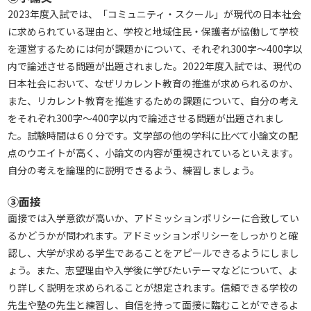
2023年度入試では、「コミュニティ・スクール」が現代の日本社会
に求められている理由と、学校と地域住民・保護者が協働して学校
を運営するためには何が課題かについて、それぞれ300字～400字以
内で論述させる問題が出題されました。2022年度入試では、現代の
日本社会において、なぜリカレント教育の推進が求められるのか、
また、リカレント教育を推進するための課題について、自分の考え
をそれぞれ300字～400字以内で論述させる問題が出題されまし
た。試験時間は６０分です。文学部の他の学科に比べて小論文の配
点のウエイトが高く、小論文の内容が重視されているといえます。
自分の考えを論理的に説明できるよう、練習しましょう。
③面接
面接では入学意欲が高いか、アドミッションポリシーに合致してい
るかどうかが問われます。アドミッションポリシーをしっかりと確
認し、大学が求める学生であることをアピールできるようにしまし
ょう。また、志望理由や入学後に学びたいテーマなどについて、よ
り詳しく説明を求められることが想定されます。信頼できる学校の
先生や塾の先生と練習し、自信を持って面接に臨むことができるよ