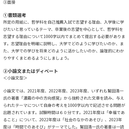
③面接
①書類選考
所定の用紙に、哲学科を自己推薦入試で志望する理由、入学後に学
びたいと思っているテーマ、卒業後の志望を中心として、哲学科を
志望する理由について1000字以内でまとめて提出する必要がありま
す。志望理由を明確に説明し、大学でどのように学びたいのか、ま
た、大学での学びを将来どのように活かしたいのか、論理的にわか
りやすくまとめるようにしましょう。
②小論文またはディベート
＜小論文型＞
小論文では、2021年度、2022年度、2023年度、いずれも鷲田清一
氏の著書「濃霧の中の方向感覚」から抜粋された文章を読み、与え
られたテーマについて自身の考えを1000字以内で記述させる問題が
出題されています。試験時間は６０分です。2021年度は「幸福であ
ること」について、2022年度は「社会のなかのあそび」、2023年
度は「時間でのあそび」がテーマでした。鷲田清一氏の著書は一読