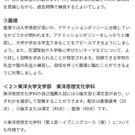
を意識しながら、過去問等で練習するとよいでしょう。
③面接
面接では入学意欲が高いか、アドミッションポリシーに合致してい
るかどうかが問われます。アドミッションポリシーをしっかりと確
認し、大学が求める学生であることをアピールできるようにしまし
ょう。また、志望理由や入学後に学びたいテーマなどについて、よ
り詳しく説明を求められることが想定されます。信頼できる学校の
先生や塾の先生と練習し、自信を持って面接に臨むことができるよ
うに対策しましょう。
＜２＞東洋大学文学部 東洋思想文化学科
東洋思想文化学科の自己推薦入試には小論文型と漢文型があり、い
ずれかを選択して受験することができます。配点は書類選考（20
点）、小論文または漢文（40点）、面接（40点）です。
※東洋思想文化学科（第２部・イブニングコース〔夜〕）について
も同様です。