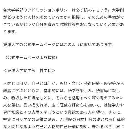
各大学学部のアドミッションポリシーは必ず読みましょう。大学側
がどのような人材を求めているのかを把握し、そのための準備がで
きているかどうか自分を省みて試験対策をおこなっていく必要があ
ります。
東洋大学の公式ホームページにはこのように書いてあります。
（公式ホームページより抜粋）
＜東洋大学文学部 哲学科＞
人間とは何か、自己とは何か、思想・文化・芸術伝統・歴史等から
謙虚に学ぶとともに、基本的には、語学を楽しみ、読書等に親し
み、吸収した知識をもとに、それらを活用すべく深く考えてみたい
人を望む。言い換えれば、広く旺盛な好奇心を抱いて、基礎学力や
専門知識とその応用を学ぼうという意欲のある人を望む。さらに、
堅実に日々学問の研鑽に励み、21世紀の日本社会の礎となる自律的
な人間となるよう克己と人格的自己研鑽に努め、来たるべき世界に