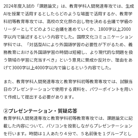
2024年度入試の「課題論文」は、教育学科人間発達専攻では、生成
AIを授業で活用するとしたらどのような場面で活用するか、教育学
科初等教育専攻では、高校の文化祭の出し物を決める会議で学級の
リーダーとしてどのように会議を進めていくか、1800字以上2000
字以内で論述するという内容でした。国際文化コミュニケーション
学科では、「対話型AIにより外国語学習の必要性が下がるため、義
務教育における外国語学習の時間は短縮し、より現代的な問題を扱
う領域の学習に充当すべき」という意見に賛成か反対か、理由をあ
げて3000字以上4000字以内で論じるという内容でした。
また、教育学科人間発達専攻と教育学科初等教育専攻では、試験当
日のプレゼンテーションで使用する資料を、パワーポイントを用い
て作成して提出する必要があります。
②プレゼンテーション・質疑応答
教育学科人間発達専攻と教育学科初等教育専攻では、課題論文に記
載した内容について、パソコンを投影しながらプレゼンテーション
を行います。時間は１人あたり４分で、５名前後を１グループとし