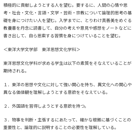
積極的に貢献しようとする人を望む。要するに、人間の心情や思
考・社会・文化・言語・文学・芸術・宗教について論理的思考の基
礎を身につけたい人を望む。入学までに、とりわけ真善美をめぐる
教養書を丹念に読書して、自分の考えや意見や感想をノートなどに
書き出して、自ら思索する習慣を身につけていることを望む。
＜東洋大学文学部 東洋思想文化学科＞
東洋思想文化学科が求める学生は以下の素質をそなえていることが
期待される。
１．東洋の思想や文化に対して強い関心を持ち、異文化への関心や
異なる価値観を理解しようとする意欲をそなえている。
２．外国語を習得しようとする意欲を持つ。
３．物事を判断・主張するにあたって、確かな根拠に基づくことの
重要性と、論理的に説明することの必要性を理解している。