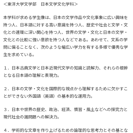
＜東洋大学文学部 日本文学文化学科＞
本学科が求める学生像は、日本の文学作品や文化事象に広い興味を
持つ人、日本語に対する高い意識を持つ人、歴史や社会と文学・文
化との連環に深い関心を持つ人、世界の文学・文化と日本の文学・
文化との比較に強い意欲を持つ人などである。あわせて、文系の学
問に偏ることなく、次のような幅広い学力を有する多様で優秀な学
生を求めている。
１．日本古典文学と日本近現代文学の知識と読解力、それらの根幹
となる日本語の理解と表現力。
２．日本の文学・文化を国際的な視点から理解するために欠かすこ
とができない外国語（英語）の基本的な運用力。
３．日本や世界の歴史、政治、経済、慣習・風土などへの探究力と
現代社会の諸問題への解決力。
４．学術的な文章を作り上げるための論理的な思考力とその基とな