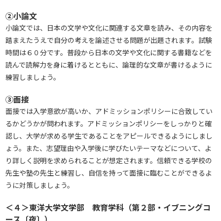
②小論文
小論文では、日本の文学や文化に関連する文章を読み、その内容を
踏まえたうえで自分の考えを論述させる問題が出題されます。試験
時間は６０分です。普段から日本の文学や文化に関する書籍などを
読んで読解力を身に着けるとともに、論理的な文章が書けるように
練習しましょう。
③面接
面接では入学意欲が高いか、アドミッションポリシーに合致してい
るかどうかが問われます。アドミッションポリシーをしっかりと確
認し、大学が求める学生であることをアピールできるようにしまし
ょう。また、志望理由や入学後に学びたいテーマなどについて、よ
り詳しく説明を求められることが想定されます。信頼できる学校の
先生や塾の先生と練習し、自信を持って面接に臨むことができるよ
うに対策しましょう。
＜４＞東洋大学文学部 教育学科（第２部・イブニングコ
ース〔夜〕）