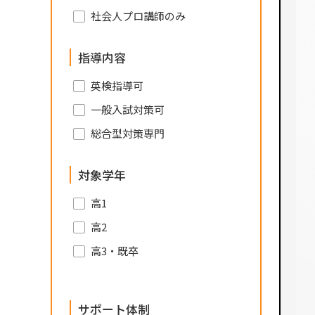
社会人プロ講師のみ
指導内容
英検指導可
一般入試対策可
総合型対策専門
対象学年
高1
高2
高3・既卒
サポート体制