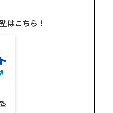
塾は
こちら！
塾