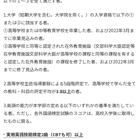
以下の１～３を全て満たす者。
1.大学（短期大学を含む。大学院を除く。）の入学資格で以下の①
または②に該当する者。
①高等学校または中等教育学校を卒業した者、および2022年3月ま
でに卒業見込みの者。
②高等学校と同等と認定された在外教育施設（文部科学大臣認定等
在学教育施設文部科学大臣が高等学校の課程と同等の課程を有する
と認定した在外教育施設）の課程を修了した者、および2022年3月
までに修了見込みの者。
2.高等学校生徒指導要録による5段階評定で、高等学校で学んだ全て
の教科・科目の評定平均が
3.8以上
の者。
3.英語の能力が本学部の定める以下のいずれかの基準を満たしてい
る者。ただし、各外国語検定試験のスコアは、高校入学後に取得し
たものに限る。
実用英語技能検定2級（CBTも可）以上