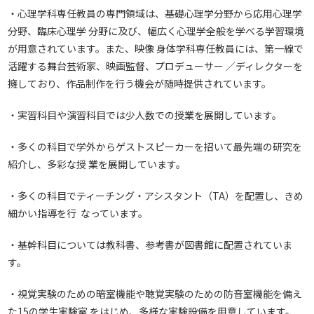
・心理学科専任教員の専門領域は、基礎心理学分野から応用心理学
分野、臨床心理学 分野に及び、幅広く心理学全般を学べる学習環境
が用意されています。また、映像 身体学科専任教員には、第一線で
活躍する舞台芸術家、映画監督、プロデューサー ／ディレクターを
擁しており、作品制作を行う機会が随時提供されています。
・実習科目や演習科目では少人数での授業を展開しています。
・多くの科目で学外からゲストスピーカーを招いて最先端の研究を
紹介し、多彩な授 業を展開しています。
・多くの科目でティーチング・アシスタント（TA）を配置し、きめ
細かい指導を行 なっています。
・基幹科目については教科書、参考書が図書館に配置されていま
す。
・視覚実験のための暗室機能や聴覚実験のための防音室機能を備え
た15の学生実験室 をはじめ、多様な実験設備を用意しています。