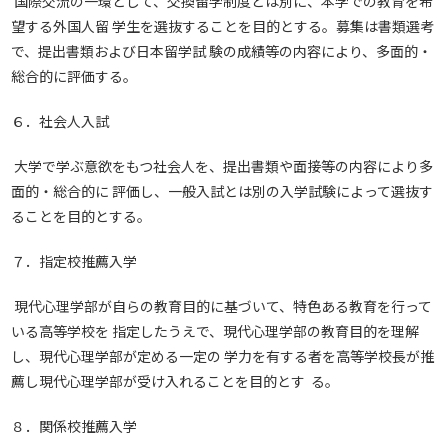
国際交流の一環として、交換留学制度とは別に、本学での教育を希
望する外国人留 学生を選抜することを目的とする。募集は書類選考
で、提出書類および日本留学試 験の成績等の内容により、多面的・
総合的に評価する。
６．社会人入試
大学で学ぶ意欲をもつ社会人を、提出書類や面接等の内容により多
面的・総合的に 評価し、一般入試とは別の入学試験によって選抜す
ることを目的とする。
７．指定校推薦入学
現代心理学部が自らの教育目的に基づいて、特色ある教育を行って
いる高等学校を 指定したうえで、現代心理学部の教育目的を理解
し、現代心理学部が定める一定の 学力を有する者を高等学校長が推
薦し現代心理学部が受け入れることを目的とす る。
８．関係校推薦入学