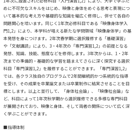
1年次に設置された必修科目「入門演習1,2」により、大学で学ぶた
めに不可欠なスキルをはじめ、映像と身体をめぐる思考と表現につ
いて基本的な考え方や基礎的な知識を幅広く修得し、併せて各自の
問題関心を培います。同じく1年次必修科目である「映像身体学入
門1,2」により、本学科が唱える新たな学問領域「映像身体学」の基
本発想を身につけます。2年次春学期に選択履修する「基礎演習」
や「文献講読」により、3・4年次の「専門演習1,2」の前提となる
発想、知識、技能、態度などを修得します。3年次からは、1・2年
次までの準備的・基礎的な学習を踏まえてさらに深く探究する選択
科目「専門演習1,2」を履修することができます。「専門演習1,2」
では、各クラス独自のプログラムで2年間継続的かつ系統的な指導
を受け、その成果を卒業論文または卒業制作に結実させることを目
標とします。以上と並行して、「身体社会論」、「映像社会論」な
ど、科目によって1年次秋学期から選択履修できる多様な専門科目
が展開されており、映像と身体、そして両者の関係について広く深
く学ぶことができます。
■指導体制