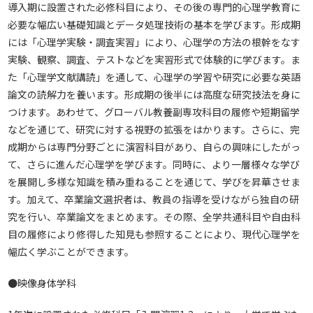
導入期に設置された必修科目により、その後の専門的心理学教育に
必要な幅広い基礎知識とデータ処理技術の基本を学びます。形成期
には「心理学実験・調査実習」により、心理学の方法の根幹をなす
実験、観察、調査、テストなどを実習形式で体験的に学びます。ま
た「心理学文献講読」を通して、心理学の学習や研究に必要な英語
論文の読解力を養います。形成期の後半には高度な研究技法を身に
つけます。あわせて、グローバル教養副専攻科目の履修や短期留学
などを通じて、研究に対する視野の拡張をはかります。さらに、完
成期からは専門分野ごとに演習科目があり、自らの興味にしたがっ
て、さらに進んだ心理学を学びます。同時に、より一層様々な学び
を展開し多様な知識を積み重ねることを通じて、学びを昇華させま
す。加えて、卒業論文選択者は、教員の指導を受けながら独自の研
究を行い、卒業論文をまとめます。その際、全学共通科目や自由科
目の履修により修得した知見も参照することにより、現代心理学を
幅広く学ぶことができます。
●映像身体学科