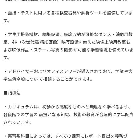
・面接・テストに用いる各種検査器具や解析ツールを整備していま
す。
・学生用撮影機材、編集設備、座席収納が可能なダンス・演劇用教
室、4K（次世代高 精細画像）映写設備を備えた映像上映用教室お
よび映像作品・スチール写真の撮影 が可能な学習環境を備えていま
す。
・アドバイザーおよびオフィスアワーが導入されており、学業や大
学生活全般につい て相談することができます。
■指導法
・カリキュラムは、初歩から高度なものへと無理なく学べるよう、
各段階での学習の 前提となる知識、技術の教育が合理的に学年配当
されています。
・実習系科目によっては、すべての課題にレポート提出を義務づ