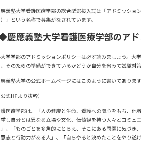
慶應義塾大学看護医療学部の総合型選抜入試は「アドミッション
試）」という名称で募集がなされています。
◆慶應義塾大学看護医療学部のアド
各大学学部のアドミッションポリシーは必ず読みましょう。大
し、そのための準備ができているかどうか自分を省みて試験対
慶應義塾大学の公式ホームページにはこのように書いてありま
（公式HPより抜粋）
看護医療学部は、「人の健康と生命、看護への関心をもち、他
尊重し自分とは異なる立場や文化、価値観を持つ人々とコミュ
人」、「ものごとを多角的にとらえ、そこにある問題に気づき
る意志と行動力がある人」、「自らやると決めたことをやり遂