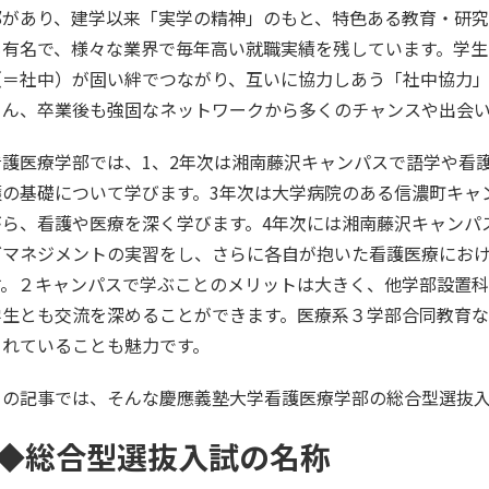
部があり、建学以来「実学の精神」のもと、特色ある教育・研究
も有名で、様々な業界で毎年高い就職実績を残しています。学生
（＝社中）が固い絆でつながり、互いに協力しあう「社中協力
ろん、卒業後も強固なネットワークから多くのチャンスや出会
看護医療学部では、1、2年次は湘南藤沢キャンパスで語学や看
護の基礎について学びます。3年次は大学病院のある信濃町キャ
がら、看護や医療を深く学びます。4年次には湘南藤沢キャンパ
グマネジメントの実習をし、さらに各自が抱いた看護医療におけ
す。２キャンパスで学ぶことのメリットは大きく、他学部設置
学生とも交流を深めることができます。医療系３学部合同教育
されていることも魅力です。
この記事では、そんな慶應義塾大学看護医療学部の総合型選抜
◆総合型選抜入試の名称