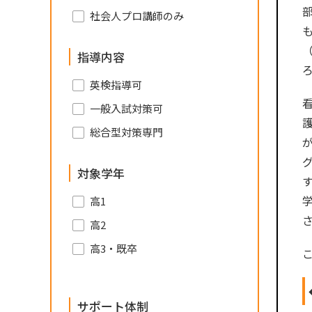
社会人プロ講師のみ
指導内容
英検指導可
一般入試対策可
総合型対策専門
対象学年
高1
高2
高3・既卒
サポート体制