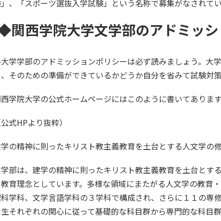
験」、「スポーツ選抜入学試験」という名称で募集がなされて
◆関西学院大学文学部のアドミッシ
各大学学部のアドミッションポリシーは必ず読みましょう。大
し、そのための準備ができているかどうか自分を省みて試験対
関西学院大学の公式ホームページにはこのように書いてありま
（公式HPより抜粋）
建学の精神に則ったキリスト教主義教育を土台とする人文学の
文学部は、建学の精神に則ったキリスト教主義教育を土台とす
を教育理念としています。多様な領域にまたがる人文学の教育
理科学科、文学言語学科の３学科で構成され、さらに１１の専
学生それぞれの関心に従って基礎的な科目群から専門的な科目