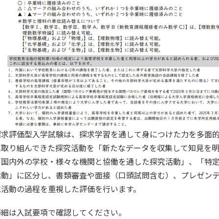
探求評価型入学試験は、探求学習を通して身につけた力を多面
に取り組んできた探究活動を「新たなデータを収集して知見を
「国内外の学校・様々な機関と協働を通した探究活動」、「特
活動」に区分し、書類審査や面接（口頭試問含む）、プレゼン
究活動の過程を重視した評価を行います。
詳細は入試要項で確認してください。