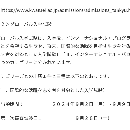
（
https://www.kwansei.ac.jp/admissions/admissions_tankyu.
＜２＞グローバル入学試験
グローバル入学試験は、入学後、インターナショナル・プログ
ことを希望する生徒や、将来、国際的な活躍を目指す生徒を対
志す者を対象とした入学試験」「Ⅱ．インターナショナル・バ
３つのカテゴリーに分かれています。
カテゴリーごとの出願条件と日程は以下のとおりです。
【Ⅰ．国際的な活躍を志す者を対象とした入学試験】
・出願期間： ２０２４年９月２日（月）～９月９日
・第一次審査試験日： ９月２８日（土）