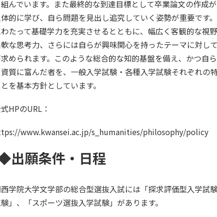
を組んでいます。また最終的な到達目標として卒業論文の作成が
主体的に学び、自ら問題を見出し追究していく姿勢が重要です
にわたって基礎学力を充実させるとともに、幅広く客観的な視
柔軟な思考力、さらには自らが興味関心を持ったテーマに対し
が求められます。このような総合的な知的基盤を備え、かつ自
る資質に富んだ者を、一般入学試験・各種入学試験それぞれの
ことを基本方針としています。
式HPのURL：
ttps://www.kwansei.ac.jp/s_humanities/philosophy/policy
◆出願条件・日程
関西学院大学文学部の総合型選抜入試には「探求評価型入学試
試験」、「スポーツ選抜入学試験」があります。