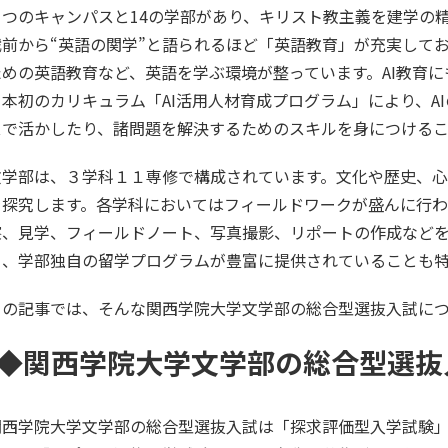
３つのキャンパスと14の学部があり、キリスト教主義を建学の
戦前から“英語の関学”と語られるほど「英語教育」が充実して
ための英語教育など、英語を学ぶ環境が整っています。AI教育に
日本初のカリキュラム「AI活用人材育成プログラム」により、A
スで活かしたり、諸問題を解決するためのスキルを身につけるこ
文学部は、３学科１１専修で構成されています。文化や歴史、
を探究します。各学科においてはフィールドワークが盛んに行わ
察、見学、フィールドノート、写真撮影、リポートの作成など
る、学部独自の留学プログラムが豊富に提供されていることも
この記事では、そんな関西学院大学文学部の総合型選抜入試に
◆関西学院大学文学部の総合型選抜
関西学院大学文学部の総合型選抜入試は「探求評価型入学試験